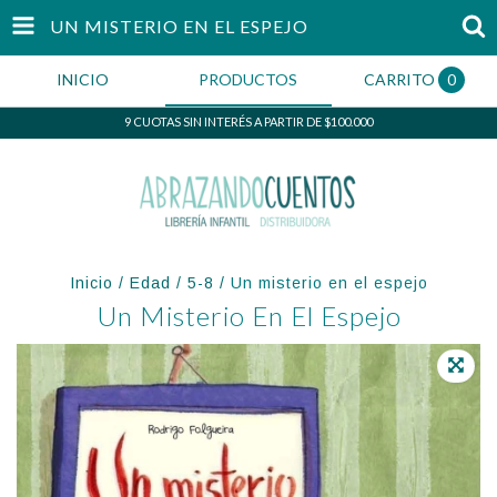
UN MISTERIO EN EL ESPEJO
INICIO
PRODUCTOS
CARRITO
0
9 CUOTAS SIN INTERÉS A PARTIR DE $100.000
Inicio
/
Edad
/
5-8
/
Un misterio en el espejo
Un Misterio En El Espejo