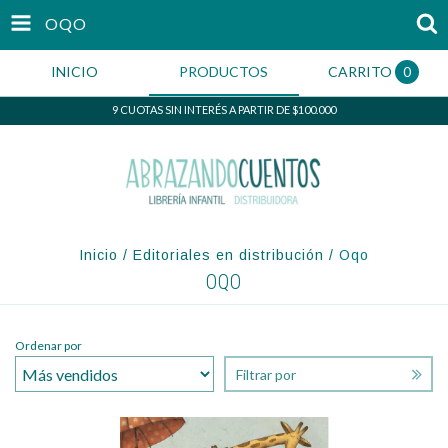
OQO
INICIO
PRODUCTOS
CARRITO
0
9 CUOTAS SIN INTERÉS A PARTIR DE $100.000
Inicio
/
Editoriales en distribución
/
Oqo
OQO
Ordenar por
Filtrar por