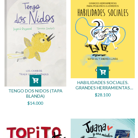
HABILIDADES SOCIALES.
GRANDES HERRAMIENTAS
TENGO DOS NIDOS (TAPA
PARA PEQUEÑOS
$28.100
BLANDA)
GUERREROS (TAPA BLANDA)
$14.000