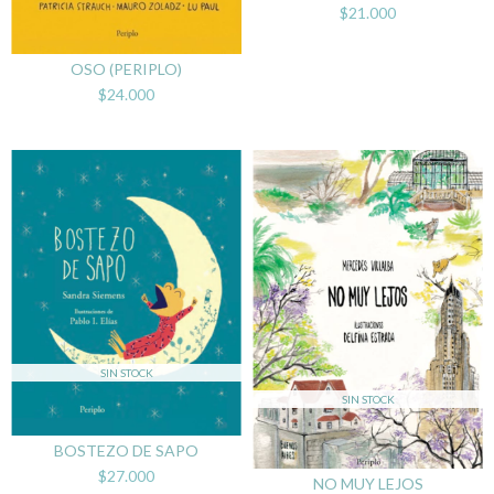
$21.000
OSO (PERIPLO)
$24.000
SIN STOCK
SIN STOCK
BOSTEZO DE SAPO
$27.000
NO MUY LEJOS