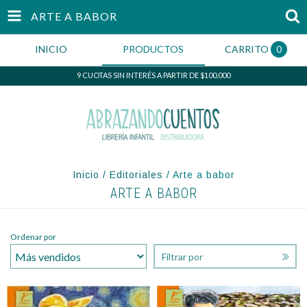
ARTE A BABOR
INICIO
PRODUCTOS
CARRITO
0
9 CUOTAS SIN INTERÉS A PARTIR DE $100.000
Inicio
/
Editoriales
/
Arte a babor
ARTE A BABOR
Ordenar por
Filtrar por