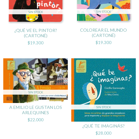
SIN STOCK
SIN STOCK
COLOREAR EL MUNDO
¿QUÉ VE EL PINTOR?
(CARTONÉ)
(CARTONÉ)
$19.300
$19.300
SIN STOCK
A EMILIO LE GUSTAN LOS
SIN STOCK
ARLEQUINES
$22.000
¿QUÉ TE IMAGINÁS?
$28.000