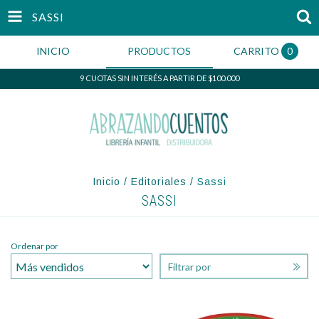
SASSI
INICIO
PRODUCTOS
CARRITO
0
9 CUOTAS SIN INTERÉS A PARTIR DE $100.000
Inicio
/
Editoriales
/
Sassi
SASSI
Ordenar por
Filtrar por