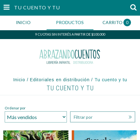
TU CUENTO Y TU
INICIO
PRODUCTOS
CARRITO
0
9 CUOTAS SIN INTERÉS A PARTIR DE $100.000
Inicio
/
Editoriales en distribución
/
Tu cuento y tu
TU CUENTO Y TU
Ordenar por
Filtrar por