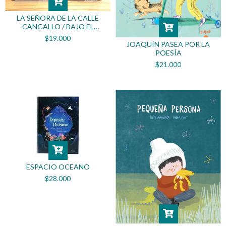
LA SEÑORA DE LA CALLE
CANGALLO / BAJO EL
BURLÓN MIRAR DE LAS
$19.000
ESTRELLAS
JOAQUÍN PASEA POR LA
POESÍA
$21.000
ESPACIO OCEANO
$28.000