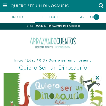
QUIERO SER UN DINOSAURIO
INICIO
PRODUCTOS
CARRITO
0
9 CUOTAS SIN INTERÉS A PARTIR DE $100.000
Inicio
/
Edad
/
0-3
/
Quiero ser un dinosaurio
Quiero Ser Un Dinosaurio