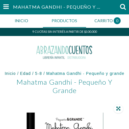
MAHATMA GANDHI - PEQUEÑO Y GRANDE
INICIO
PRODUCTOS
CARRITO
0
9 CUOTAS SIN INTERÉS A PARTIR DE $100.000
Inicio
/
Edad
/
5-8
/
Mahatma Gandhi - Pequeño y grande
Mahatma Gandhi - Pequeño Y
Grande