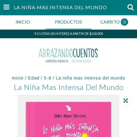
LA NIÑA MAS INTENSA DEL MUNDO
INICIO
PRODUCTOS
CARRITO
0
9 CUOTAS SIN INTERÉS A PARTIR DE $100.000
Inicio
/
Edad
/
5-8
/
La niña mas intensa del mundo
La Niña Mas Intensa Del Mundo