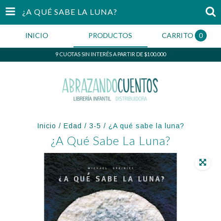
¿A QUÉ SABE LA LUNA?
INICIO
PRODUCTOS
CARRITO
0
9 CUOTAS SIN INTERÉS A PARTIR DE $100.000
Inicio
/
Edad
/
3-5
/
¿A qué sabe la luna?
¿A Qué Sabe La Luna?