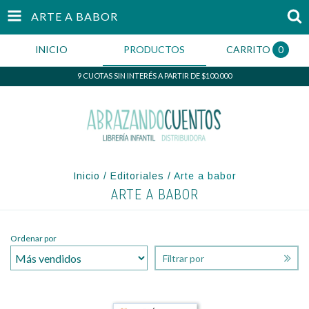
ARTE A BABOR
INICIO
PRODUCTOS
CARRITO
0
9 CUOTAS SIN INTERÉS A PARTIR DE $100.000
Inicio
/
Editoriales
/
Arte a babor
ARTE A BABOR
Ordenar por
Filtrar por