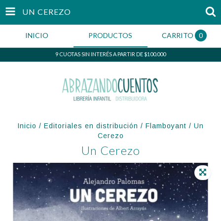
UN CEREZO
INICIO
PRODUCTOS
CARRITO
0
9 CUOTAS SIN INTERÉS A PARTIR DE $100.000
Inicio
/
Editoriales en distribución
/
Flamboyant
/
Un
Cerezo
Un Cerezo