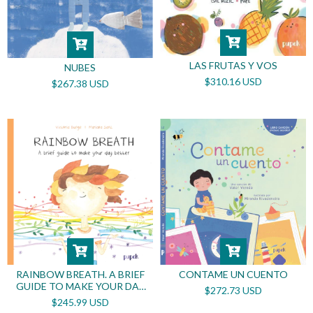
LAS FRUTAS Y VOS
NUBES
$310.16 USD
$267.38 USD
RAINBOW BREATH. A BRIEF
CONTAME UN CUENTO
GUIDE TO MAKE YOUR DAY
$272.73 USD
BETTER
$245.99 USD