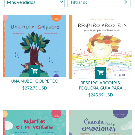
Filtrar por
UNA NUBE - GOLPETEO
RESPIRO ARCOÍRIS.
$272.73 USD
PEQUEÑA GUÍA PARA
TRANSFORMAR TU DÍA -
$245.99 USD
TAPA BLANDA