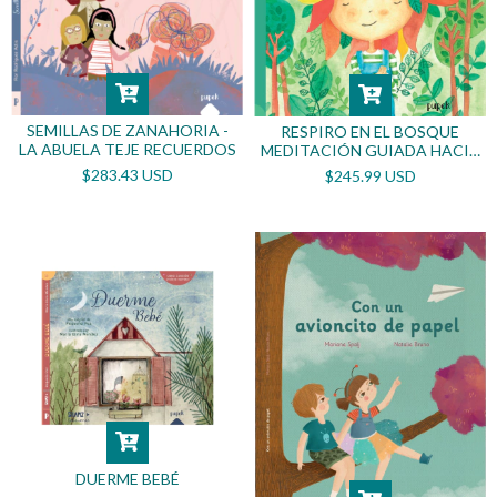
SEMILLAS DE ZANAHORIA -
RESPIRO EN EL BOSQUE
LA ABUELA TEJE RECUERDOS
MEDITACIÓN GUIADA HACIA
TU PAZ INTERIOR
$283.43 USD
$245.99 USD
DUERME BEBÉ