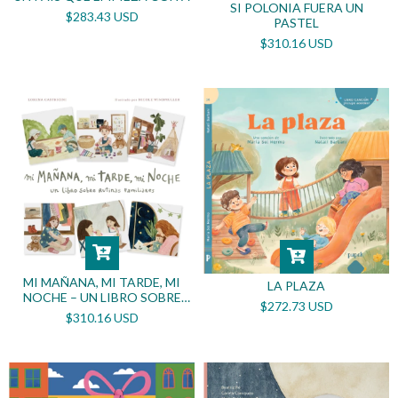
SI POLONIA FUERA UN
$283.43 USD
PASTEL
$310.16 USD
MI MAÑANA, MI TARDE, MI
LA PLAZA
NOCHE – UN LIBRO SOBRE
$272.73 USD
RUTINAS FAMILIARES
$310.16 USD