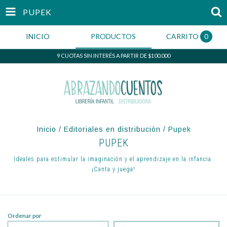
PUPEK
INICIO
PRODUCTOS
CARRITO
0
9 CUOTAS SIN INTERÉS A PARTIR DE $100.000
Inicio
/
Editoriales en distribución
/
Pupek
PUPEK
Ideales para estimular la imaginación y el aprendizaje en la infancia.
¡Canta y juega!
Ordenar por