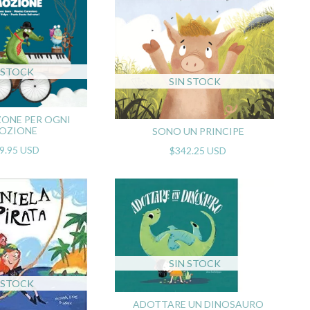
 STOCK
SIN STOCK
ONE PER OGNI
OZIONE
SONO UN PRINCIPE
9.95 USD
$342.25 USD
SIN STOCK
 STOCK
ADOTTARE UN DINOSAURO