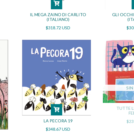
IL MEGA ZAINO DI CARLITO
GLI OCCHI
(ITALIANO)
(I
$318.72 USD
$30
SIN
TUTTE L
FE
LA PECORA 19
$23
$348.67 USD