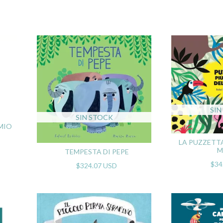
SIN
SIN STOCK
 MIO
LA PUZZETT
M
TEMPESTA DI PEPE
$34
$324.07 USD