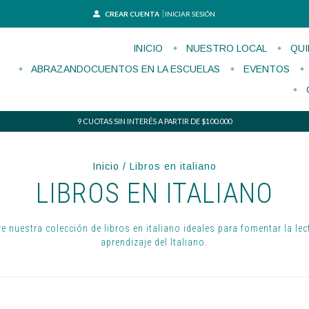
CREAR CUENTA
INICIAR SESIÓN
INICIO
NUESTRO LOCAL
QUI
ABRAZANDOCUENTOS EN LA ESCUELAS
EVENTOS
9 CUOTAS SIN INTERÉS A PARTIR DE $100.000
Inicio
/
Libros en italiano
LIBROS EN ITALIANO
e nuestra colección de libros en italiano ideales para fomentar la lect
aprendizaje del Italiano.