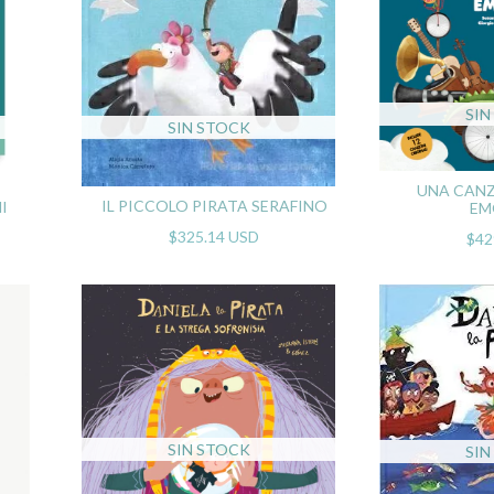
SIN
SIN STOCK
UNA CANZ
IL PICCOLO PIRATA SERAFINO
I
EM
$325.14 USD
$42
SIN STOCK
SIN