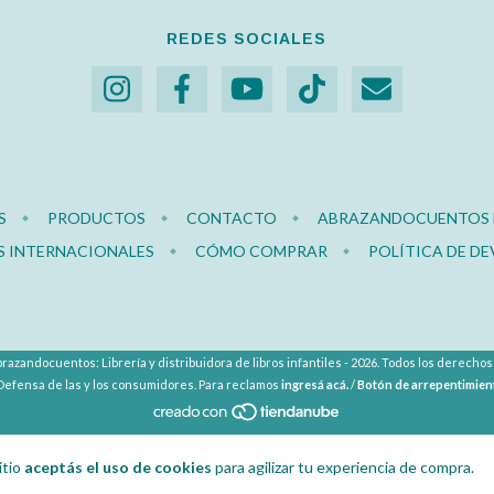
REDES SOCIALES
S
PRODUCTOS
CONTACTO
ABRAZANDOCUENTOS E
S INTERNACIONALES
CÓMO COMPRAR
POLÍTICA DE D
razandocuentos: Librería y distribuidora de libros infantiles - 2026. Todos los derecho
Defensa de las y los consumidores. Para reclamos
ingresá acá.
/
Botón de arrepentimien
itio
aceptás el uso de cookies
para agilizar tu experiencia de compra.