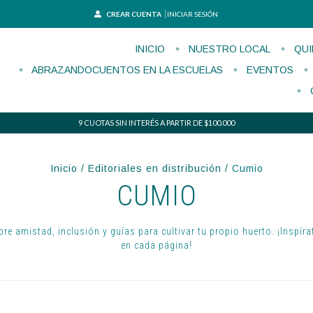
CREAR CUENTA
INICIAR SESIÓN
INICIO
NUESTRO LOCAL
QUI
ABRAZANDOCUENTOS EN LA ESCUELAS
EVENTOS
9 CUOTAS SIN INTERÉS A PARTIR DE $100.000
Inicio
/
Editoriales en distribución
/
Cumio
CUMIO
re amistad, inclusión y guías para cultivar tu propio huerto. ¡Inspíra
en cada página!