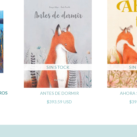
SIN STOCK
SIN
TROS
ANTES DE DORMIR
AHORA 
$393.59 USD
$39