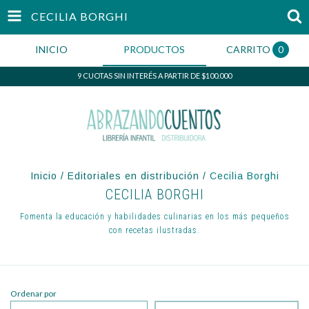
CECILIA BORGHI
INICIO
PRODUCTOS
CARRITO
0
9 CUOTAS SIN INTERÉS A PARTIR DE $100.000
Inicio
/
Editoriales en distribución
/
Cecilia Borghi
CECILIA BORGHI
Fomenta la educación y habilidades culinarias en los más pequeños
con recetas ilustradas.
Ordenar por