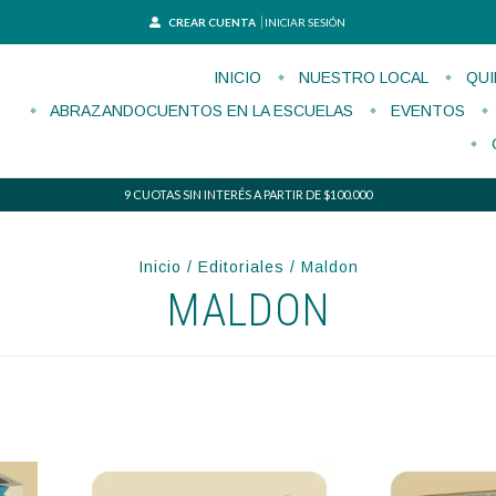
CREAR CUENTA
INICIAR SESIÓN
INICIO
NUESTRO LOCAL
QUI
ABRAZANDOCUENTOS EN LA ESCUELAS
EVENTOS
9 CUOTAS SIN INTERÉS A PARTIR DE $100.000
Inicio
/
Editoriales
/
Maldon
MALDON