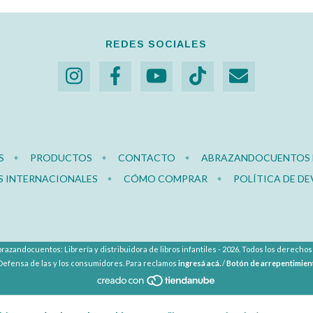
REDES SOCIALES
S
PRODUCTOS
CONTACTO
ABRAZANDOCUENTOS E
S INTERNACIONALES
CÓMO COMPRAR
POLÍTICA DE D
razandocuentos: Librería y distribuidora de libros infantiles - 2026. Todos los derecho
Defensa de las y los consumidores. Para reclamos
ingresá acá.
/
Botón de arrepentimien