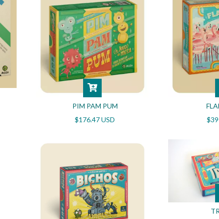
PIM PAM PUM
FL
$176.47 USD
$39
TR