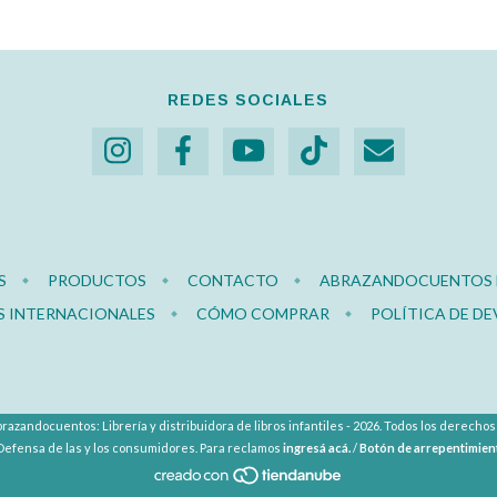
REDES SOCIALES
S
PRODUCTOS
CONTACTO
ABRAZANDOCUENTOS E
S INTERNACIONALES
CÓMO COMPRAR
POLÍTICA DE D
razandocuentos: Librería y distribuidora de libros infantiles - 2026. Todos los derecho
Defensa de las y los consumidores. Para reclamos
ingresá acá.
/
Botón de arrepentimien