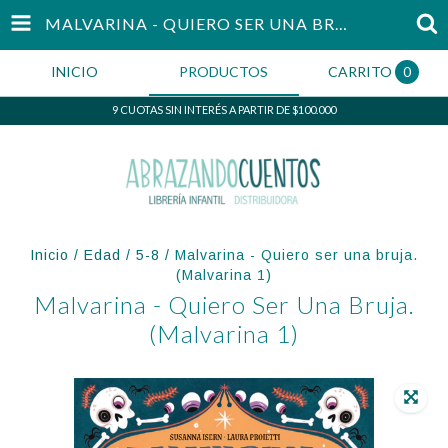
MALVARINA - QUIERO SER UNA BRUJA. (MALVARINA 1)
INICIO
PRODUCTOS
CARRITO
0
9 CUOTAS SIN INTERÉS A PARTIR DE $100.000
Inicio
/
Edad
/
5-8
/
Malvarina - Quiero ser una bruja.
(Malvarina 1)
Malvarina - Quiero Ser Una Bruja.
(Malvarina 1)