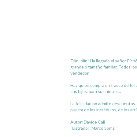
Tilín, tilín! Ha llegado el señor Pi
grande o tamaño familiar. Todos los
vendedor.
Hay quien compra un frasco de felic
sus hijos, para sus nietos…
La felicidad no admite descuentos.
puerta de los incrédulos, de los art
Autor: Davide Cali
Ilustrador: Marco Soma