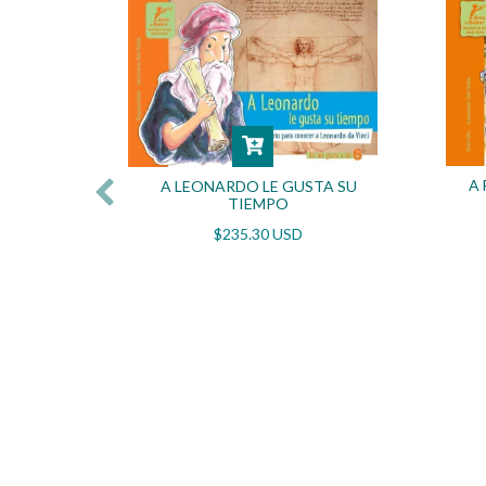
A 
A LEONARDO LE GUSTA SU
TIEMPO
MUY
$235.30 USD