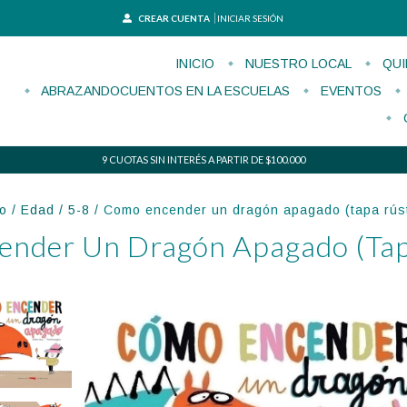
CREAR CUENTA
INICIAR SESIÓN
INICIO
NUESTRO LOCAL
QUI
ABRAZANDOCUENTOS EN LA ESCUELAS
EVENTOS
9 CUOTAS SIN INTERÉS A PARTIR DE $100.000
io
/
Edad
/
5-8
/
Como encender un dragón apagado (tapa rúst
nder Un Dragón Apagado (tap