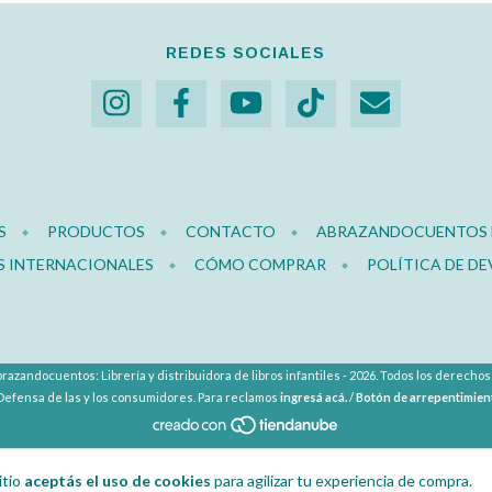
REDES SOCIALES
S
PRODUCTOS
CONTACTO
ABRAZANDOCUENTOS E
S INTERNACIONALES
CÓMO COMPRAR
POLÍTICA DE D
razandocuentos: Librería y distribuidora de libros infantiles - 2026. Todos los derecho
Defensa de las y los consumidores. Para reclamos
ingresá acá.
/
Botón de arrepentimien
itio
aceptás el uso de cookies
para agilizar tu experiencia de compra.