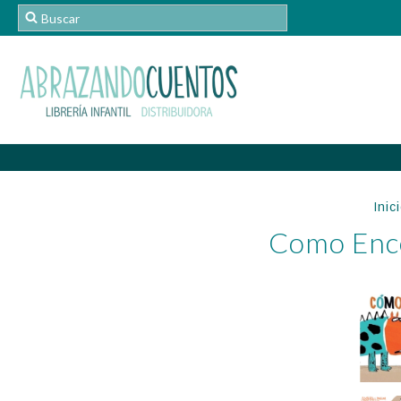
Inic
Como Ence