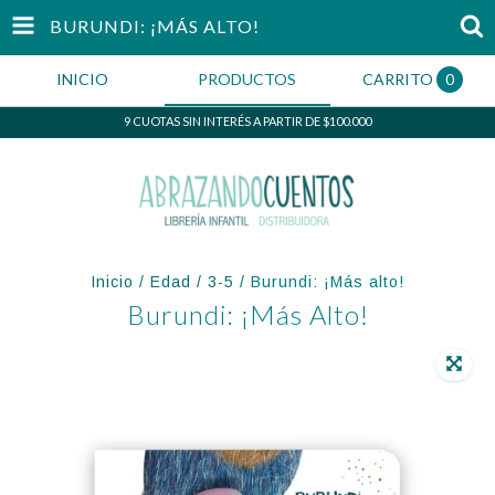
BURUNDI: ¡MÁS ALTO!
INICIO
PRODUCTOS
CARRITO
0
9 CUOTAS SIN INTERÉS A PARTIR DE $100.000
Inicio
/
Edad
/
3-5
/
Burundi: ¡Más alto!
Burundi: ¡Más Alto!