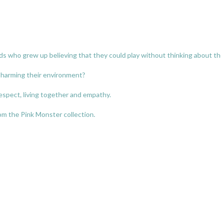
ends who grew up believing that they could play without thinking about t
t harming their environment?
espect, living together and empathy.
om the Pink Monster collection.