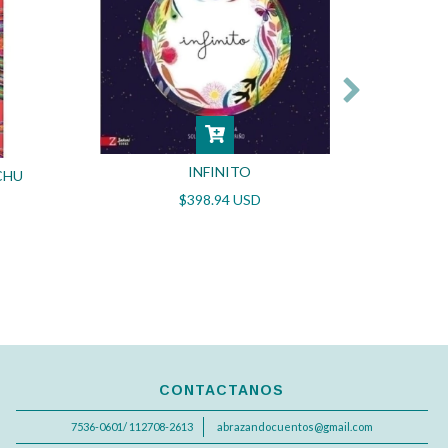
INFINITO
CHU
E
$398.94 USD
CONTACTANOS
7536-0601/ 112708-2613
abrazandocuentos@gmail.com