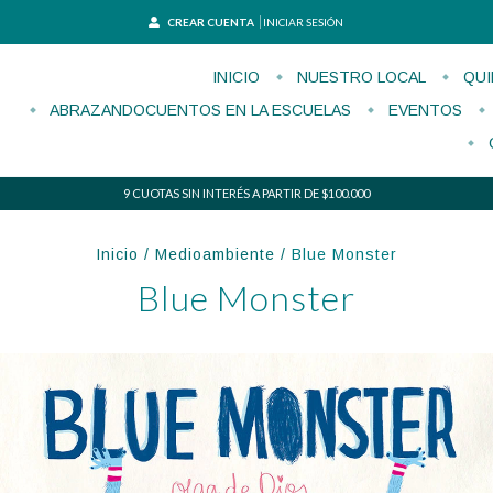
CREAR CUENTA
INICIAR SESIÓN
INICIO
NUESTRO LOCAL
QUI
ABRAZANDOCUENTOS EN LA ESCUELAS
EVENTOS
9 CUOTAS SIN INTERÉS A PARTIR DE $100.000
Inicio
/
Medioambiente
/
Blue Monster
Blue Monster