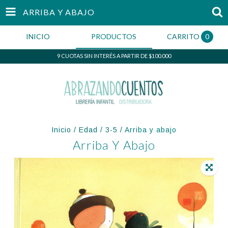
ARRIBA Y ABAJO
INICIO
PRODUCTOS
CARRITO
0
9 CUOTAS SIN INTERÉS A PARTIR DE $100.000
Inicio
/
Edad
/
3-5
/
Arriba y abajo
Arriba Y Abajo