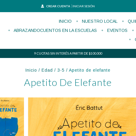
CREAR CUENTA
INICIAR SESIÓN
INICIO
NUESTRO LOCAL
QUI
ABRAZANDOCUENTOS EN LA ESCUELAS
EVENTOS
9 CUOTAS SIN INTERÉS A PARTIR DE $100.000
Inicio
/
Edad
/
3-5
/
Apetito de elefante
Apetito De Elefante