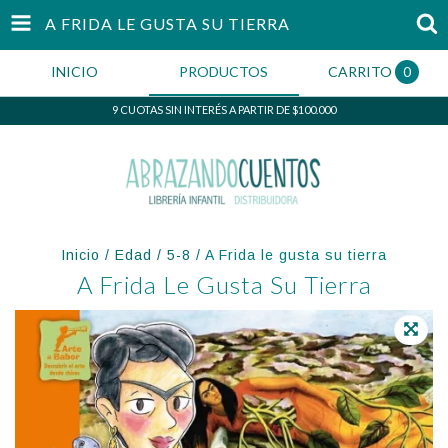
A FRIDA LE GUSTA SU TIERRA
INICIO
PRODUCTOS
CARRITO
0
9 CUOTAS SIN INTERÉS A PARTIR DE $100.000
Inicio
/
Edad
/
5-8
/
A Frida le gusta su tierra
A Frida Le Gusta Su Tierra