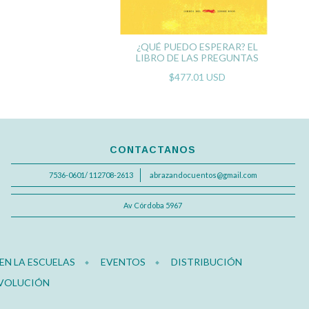
¿QUÉ PUEDO ESPERAR? EL
LIBRO DE LAS PREGUNTAS
$477.01 USD
CONTACTANOS
7536-0601/ 112708-2613
abrazandocuentos@gmail.com
Av Córdoba 5967
N LA ESCUELAS
EVENTOS
DISTRIBUCIÓN
EVOLUCIÓN