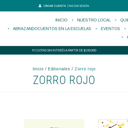
CREAR CUENTA
INICIAR SESIÓN
INICIO
NUESTRO LOCAL
QUI
ABRAZANDOCUENTOS EN LA ESCUELAS
EVENTOS
9 CUOTAS SIN INTERÉS A PARTIR DE $100.000
Inicio
/
Editoriales
/
Zorro rojo
ZORRO ROJO