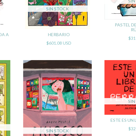
SIN
SIN STOCK
PASTEL D
RÚ
DA A
HERBARIO
$31
$601.08 USD
SIN
ESTE ES UN
$32
SIN STOCK