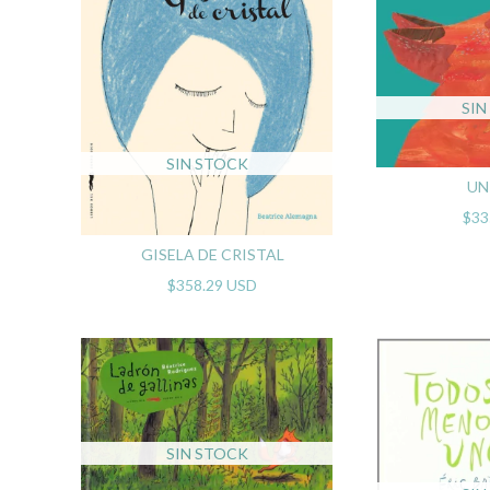
SIN
SIN STOCK
UN
$33
GISELA DE CRISTAL
$358.29 USD
SIN STOCK