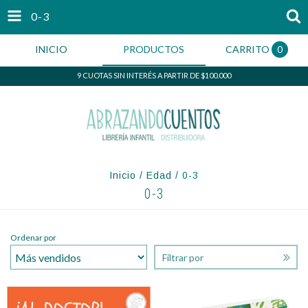
0-3
INICIO
PRODUCTOS
CARRITO
0
9 CUOTAS SIN INTERÉS A PARTIR DE $100.000
Inicio
/
Edad
/
0-3
0-3
Ordenar por
Filtrar por